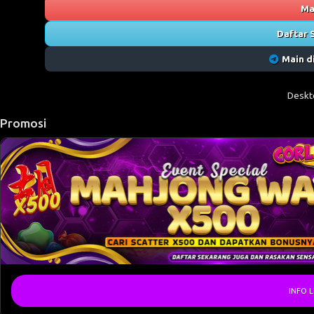
TOGEL
SLOT
LIVE CASINO
SPORT
ARCADE
SABU
Reme
Ma
Daftar 
Main d
Deskt
Promosi