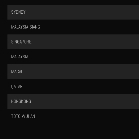
INFO 
Togel Result
HK SIANG
SG METRO
SYDNEY
MALAYSIA SIANG
SINGAPORE